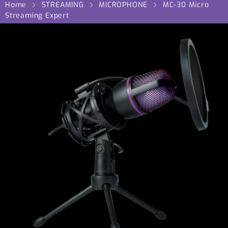
Home
STREAMING
MICROPHONE
MC-30 Micro
Streaming Expert